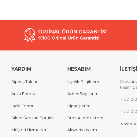
YARDIM
HESABIM
İLETİŞ
Göktürk
Sipariş Takibi
Üyelik Bilgilerim
kasımpa
Arıza Formu
Adres Bilgilerim
+
90 212
İade Formu
Siparişlerim
+ 90 21
Sıkça Sorulan Sorular
Stok Alarm Listem
ukennel
Müşteri Hizmetleri
Alışveriş Listem