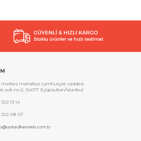
İM
 merkez mahallesi cumhuriyet caddesi
tı sok no:2, 34077 Eyüpsultan/İstanbul
 322 13 14
2 322 08 07
s@unitedkennels.com.tr