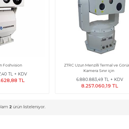
an Foshvision
ZTRC Uzun Menzilli Termal ve Görü
Kamera Sınır için
57,40 TL + KDV
6.880.883,49 TL + KDV
.628,88 TL
8.257.060,19 TL
oplam
2
ürün listeleniyor.