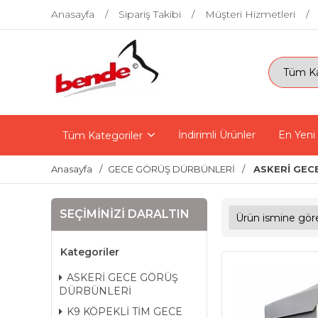
Anasayfa
Sipariş Takibi
Müşteri Hizmetleri
İndirimli Ürünler
En Yeni
Tüm Kategoriler
Anasayfa
GECE GÖRÜŞ DÜRBÜNLERİ
ASKERİ GEC
SEÇIMINIZI DARALTIN
Kategoriler
ASKERİ GECE GÖRÜŞ
DÜRBÜNLERİ
K9 KÖPEKLİ TİM GECE