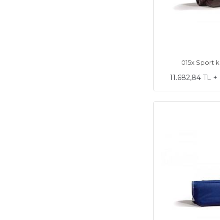
015x Sport ko
11.682,84 TL 