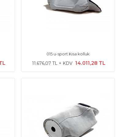
015 u-sport Kısa kolluk
 TL
14.011,28 TL
11.676,07 TL + KDV