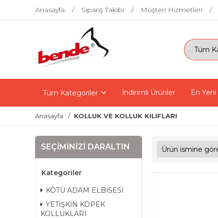
Anasayfa
Sipariş Takibi
Müşteri Hizmetleri
İndirimli Ürünler
En Yeni
Tüm Kategoriler
Anasayfa
KOLLUK VE KOLLUK KILIFLARI
SEÇIMINIZI DARALTIN
Kategoriler
KÖTÜ ADAM ELBİSESİ
YETİŞKİN KÖPEK
KOLLUKLARI