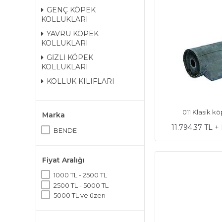
GENÇ KÖPEK
KOLLUKLARI
YAVRU KÖPEK
KOLLUKLARI
GİZLİ KÖPEK
KOLLUKLARI
KOLLUK KILIFLARI
011 Klasik k
Marka
11.794,37 TL 
BENDE
Fiyat Aralığı
1000 TL - 2500 TL
2500 TL - 5000 TL
5000 TL ve üzeri