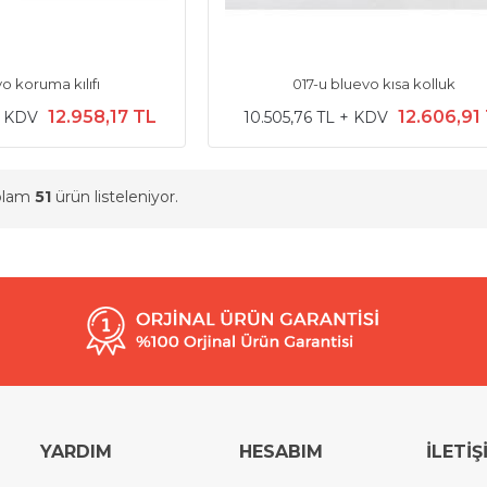
o koruma kılıfı
017-u bluevo kısa kolluk
12.958,17 TL
12.606,91
+ KDV
10.505,76 TL + KDV
oplam
51
ürün listeleniyor.
YARDIM
HESABIM
İLETİŞ