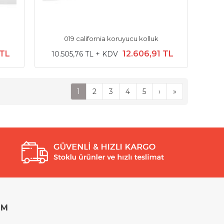
019 california koruyucu kolluk
 TL
12.606,91 TL
10.505,76 TL + KDV
1
2
3
4
5
›
»
İM