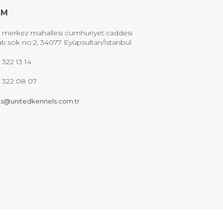
İM
 merkez mahallesi cumhuriyet caddesi
tı sok no:2, 34077 Eyüpsultan/İstanbul
 322 13 14
2 322 08 07
s@unitedkennels.com.tr