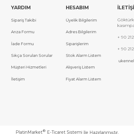
YARDIM
HESABIM
İLETİŞ
Göktürk
Sipariş Takibi
Üyelik Bilgilerim
kasımpa
Arıza Formu
Adres Bilgilerim
+
90 212
İade Formu
Siparişlerim
+ 90 21
Sıkça Sorulan Sorular
Stok Alarm Listem
ukennel
Müşteri Hizmetleri
Alışveriş Listem
İletişim
Fiyat Alarm Listem
®
PlatinMarket
E-Ticaret Sistemi
İle Hazırlanmıştır.