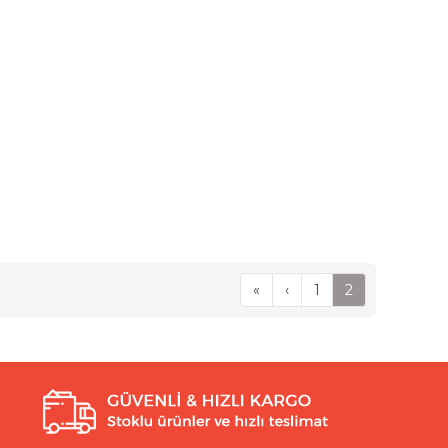
«
‹
1
2