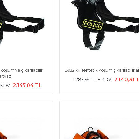
 koşum ve çıkarılabilir
Bs321-xl sentetik koşum çıkarılabilir a
altyazı
2.140,31 
1.783,59 TL + KDV
2.147,04 TL
+ KDV