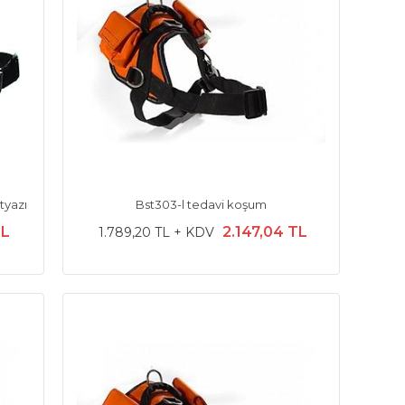
ltyazı
Bst303-l tedavi koşum
TL
2.147,04 TL
1.789,20 TL + KDV