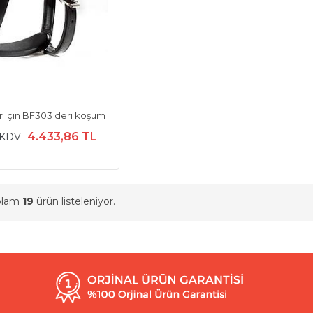
r için BF303 deri koşum
4.433,86 TL
 KDV
oplam
19
ürün listeleniyor.