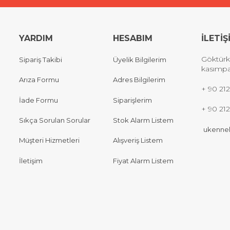
YARDIM
HESABIM
İLETİŞ
Göktürk
Sipariş Takibi
Üyelik Bilgilerim
kasımpa
Arıza Formu
Adres Bilgilerim
+
90 212
İade Formu
Siparişlerim
+ 90 21
Sıkça Sorulan Sorular
Stok Alarm Listem
ukennel
Müşteri Hizmetleri
Alışveriş Listem
İletişim
Fiyat Alarm Listem