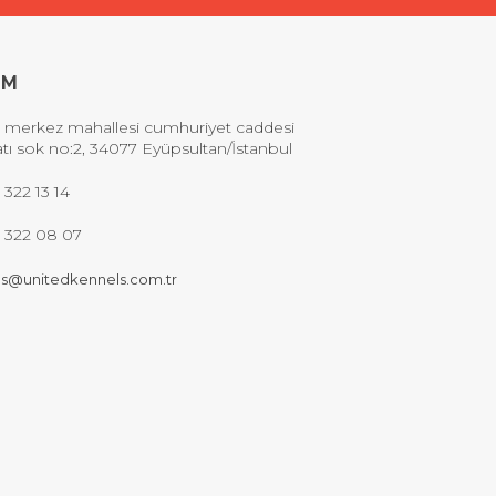
İM
 merkez mahallesi cumhuriyet caddesi
tı sok no:2, 34077 Eyüpsultan/İstanbul
 322 13 14
2 322 08 07
s@unitedkennels.com.tr