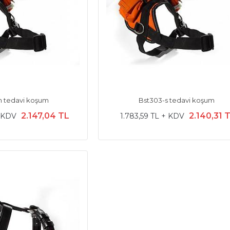
 tedavi koşum
Bst303-s tedavi koşum
2.147,04 TL
2.140,31 
+ KDV
1.783,59 TL + KDV