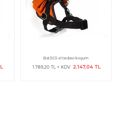
Bst303-xl tedavi koşum
TL
2.147,04 TL
1.789,20 TL + KDV